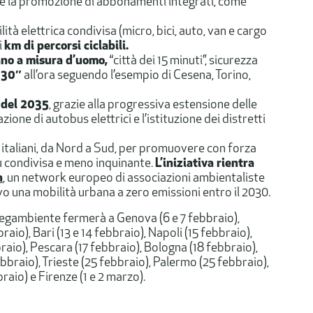
a e la promozione di abbonamenti integrati, come
lità elettrica condivisa (micro, bici, auto, van e cargo
i
km di percorsi ciclabili.
ano a misura d’uomo,
“città dei 15 minuti”, sicurezza
à 30″
all’ora seguendo l’esempio di Cesena, Torino,
 del 2035
, grazie alla progressiva estensione delle
zione di autobus elettrici e l’istituzione dei distretti
i italiani, da Nord a Sud, per promuovere con forza
iù condivisa e meno inquinante.
L’iniziativa rientra
n
, un network europeo di associazioni ambientaliste
o una mobilità urbana a zero emissioni entro il 2030.
Legambiente fermerà a Genova (6 e 7 febbraio),
aio), Bari (13 e 14 febbraio), Napoli (15 febbraio),
raio), Pescara (17 febbraio), Bologna (18 febbraio),
bbraio), Trieste (25 febbraio), Palermo (25 febbraio),
raio) e Firenze (1 e 2 marzo).