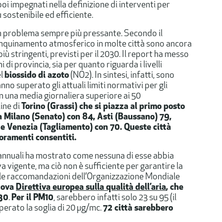
i impegnati nella definizione di interventi per
 sostenibile ed efficiente.
un problema sempre più pressante. Secondo il
di inquinamento atmosferico in molte città sono ancora
più stringenti, previsti per il 2030. Il report ha messo
 di provincia, sia per quanto riguarda i livelli
el
biossido di azoto
(NO2). In sintesi, infatti, sono
anno superato gli attuali limiti normativi per gli
n una media giornaliera superiore ai 50
ine di
Torino (Grassi) che si piazza al primo posto
a Milano (Senato) con 84, Asti (Baussano) 79,
 e Venezia (Tagliamento) con 70. Queste città
foramenti consentiti.
e annuali ha mostrato come nessuna di esse abbia
a vigente, ma ciò non è sufficiente per garantire la
delle raccomandazioni dell’Organizzazione Mondiale
nuova
Direttiva europea sulla qualità dell’aria
, che
030
.
Per il PM10
, sarebbero infatti solo 23 su 95 (il
perato la soglia di 20 µg/mc.
72 città sarebbero