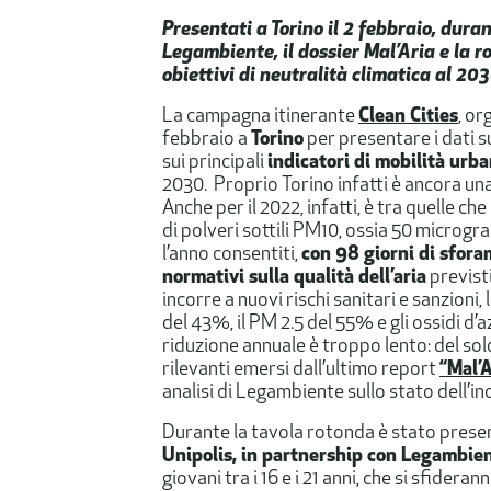
Presentati a Torino il 2 febbraio, dur
Legambiente, il dossier Mal’Aria e la 
obiettivi di neutralità climatica al 20
La campagna itinerante
Clean Cities
, or
febbraio a
Torino
per presentare i dati 
sui principali
indicatori di mobilità urb
2030. Proprio Torino infatti è ancora una v
Anche per il 2022, infatti, è tra quelle c
di polveri sottili PM10, ossia 50 microgr
l’anno consentiti,
con 98 giorni di sfor
normativi sulla qualità dell’aria
previsti
incorre a nuovi rischi sanitari e sanzioni, 
del 43%, il PM 2.5 del 55% e gli ossidi d
riduzione annuale è troppo lento: del sol
rilevanti emersi dall’ultimo report
“Mal’A
analisi di Legambiente sullo stato dell’i
Durante la tavola rotonda è stato prese
Unipolis, in partnership con Legambie
giovani tra i 16 e i 21 anni, che si sfider