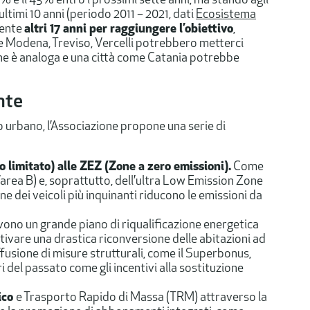
0% e il 43% entro i prossimi sette anni, ma stando agli
 ultimi 10 anni (periodo 2011 – 2021, dati
Ecosistema
mente
altri 17 anni per raggiungere l’obiettivo
,
me Modena, Treviso, Vercelli potrebbero metterci
ione è analoga e una città come Catania potrebbe
nte
 urbano, l’Associazione propone una serie di
co limitato) alle ZEZ (Zone a zero emissioni).
Come
’area B) e, soprattutto, dell’ultra Low Emission Zone
ione dei veicoli più inquinanti riducono le emissioni da
vono un grande piano di riqualificazione energetica
entivare una drastica riconversione delle abitazioni ad
iffusione di misure strutturali, come il Superbonus,
del passato come gli incentivi alla sostituzione
ico
e Trasporto Rapido di Massa (TRM) attraverso la