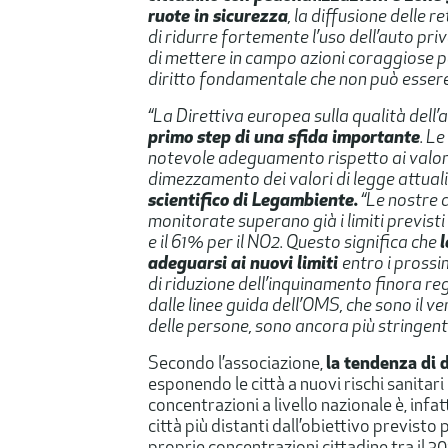
ruote in sicurezza
, la diffusione delle re
di ridurre fortemente l’uso dell’auto pri
di mettere in campo azioni coraggiose per
diritto fondamentale che non può esse
“La Direttiva europea sulla qualità dell
primo step di una sfida importante
. L
notevole adeguamento rispetto ai valor
dimezzamento dei valori di legge attuali”
scientifico di Legambiente.
“Le nostre a
monitorate superano già i limiti previsti 
e il 61% per il NO2. Questo significa che
l
adeguarsi ai nuovi limiti
entro i prossi
di riduzione dell’inquinamento finora reg
dalle linee guida dell’OMS, che sono il v
delle persone, sono ancora più stringenti 
Secondo l’associazione,
la tendenza di 
esponendo le città a nuovi rischi sanitari
concentrazioni a livello nazionale è, infat
città più distanti dall’obiettivo previsto