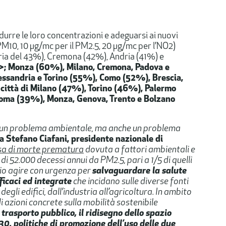
idurre le loro concentrazioni e adeguarsi ai nuovi
PM10, 10 µg/mc per il PM2.5, 20 µg/mc per l’NO2)
aria del 43%), Cremona (42%), Andria (41%) e
>; Monza (60%), Milano, Cremona, Padova e
ssandria e Torino (55%), Como (52%), Brescia,
città di Milano (47%), Torino (46%), Palermo
oma (39%), Monza, Genova, Trento e Bolzano
o un problema ambientale, ma anche un problema
ra
Stefano Ciafani
, presidente nazionale di
sa di morte prematura
dovuta a fattori ambientali e
 di 52.000 decessi annui da PM2.5, pari a 1/5 di quelli
ario agire con urgenza per
salvaguardare la salute
ficaci ed integrate
che incidano sulle diverse fonti
egli edifici, dall’industria all’agricoltura. In ambito
azioni concrete sulla mobilità sostenibile
trasporto pubblico, il ridisegno dello spazio
30, politiche di promozione dell’uso delle due