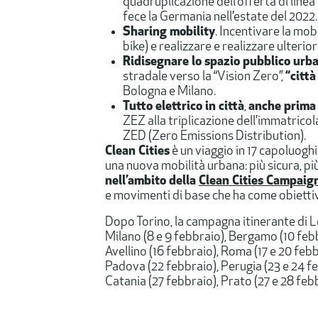
quadruplicazione dell’offerta di line
fece la Germania nell’estate del 2022.
Sharing mobility
. Incentivare la mobi
bike) e realizzare e realizzare ulterior
Ridisegnare lo spazio pubblico urb
stradale verso la “Vision Zero”,
“citt
Bologna e Milano.
Tutto elettrico in città
,
anche prima
ZEZ alla triplicazione dell’immatricola
ZED (Zero Emissions Distribution).
​Clean Cities
è un viaggio in 17 capoluogh
una nuova mobilità urbana: più sicura, p
nell’ambito della
Clean Cities Campaig
e movimenti di base che ha come obiettiv
Dopo Torino, la campagna itinerante di 
Milano (8 e 9 febbraio), Bergamo (10 febbr
Avellino (16 febbraio), Roma (17 e 20 febb
Padova (22 febbraio), Perugia (23 e 24 fe
Catania (27 febbraio), Prato (27 e 28 febb