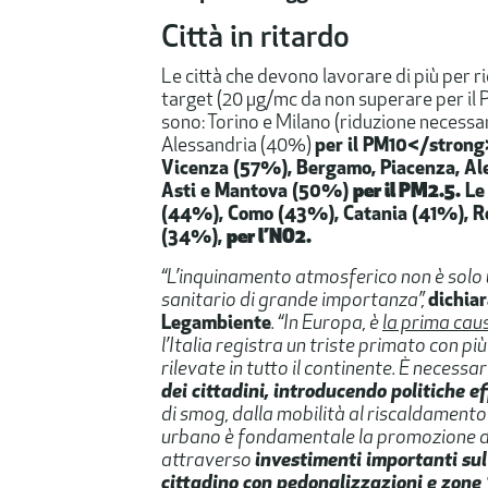
Città in ritardo
Le città che devono lavorare di più per r
target (20 µg/mc da non superare per il 
sono: Torino e Milano (riduzione necess
Alessandria (40%)
per il PM10</strong
Vicenza (57%), Bergamo, Piacenza, Ale
Asti e Mantova (50%)
per il PM2.5.
Le 
(44%), Como (43%), Catania (41%), R
(34%),
per l’NO2.
“L’inquinamento atmosferico non è sol
sanitario di grande importanza”,
dichia
Legambiente
. “In Europa, è
la prima cau
l’Italia registra un triste primato con più
rilevate in tutto il continente. È necess
dei cittadini, introducendo politiche ef
di smog, dalla mobilità al riscaldamento d
urbano è fondamentale la promozione di 
attraverso
investimenti importanti sul 
cittadino con pedonalizzazioni e zone 