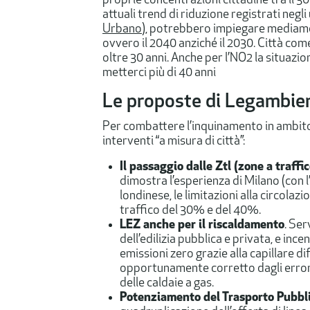
proprie concentrazioni cittadine tra il 3
attuali trend di riduzione registrati negli
Urbano
), potrebbero impiegare media
ovvero il 2040 anziché il 2030. Città co
oltre 30 anni. Anche per l’NO2 la situaz
metterci più di 40 anni
Le proposte di Legambie
Per combattere l’inquinamento in ambito
interventi “a misura di città”:
Il passaggio dalle Ztl (zone a traffi
dimostra l’esperienza di Milano (con l
londinese, le limitazioni alla circolaz
traffico del 30% e del 40%.
LEZ anche per il riscaldamento
. Ser
dell’edilizia pubblica e privata, e inc
emissioni zero grazie alla capillare d
opportunamente corretto dagli errori 
delle caldaie a gas.
Potenziamento del Trasporto Pubbl