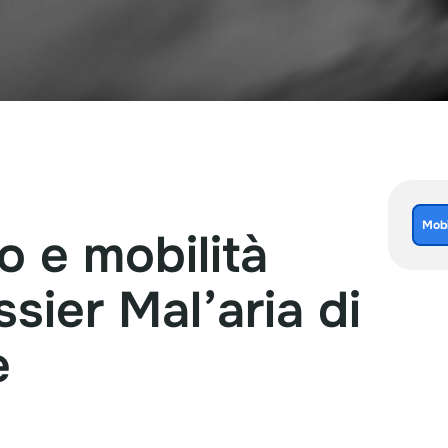
Mobi
o
e
mobilità
ssier
Mal’aria
di
e