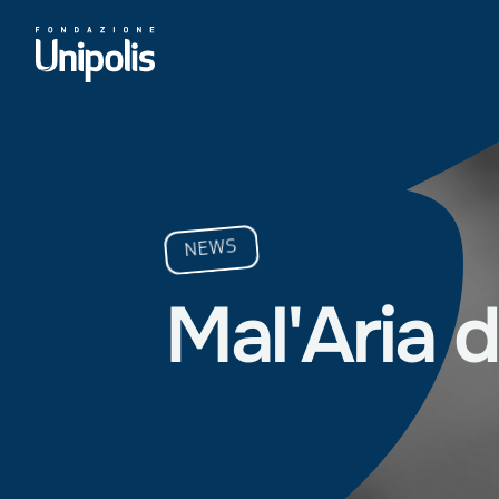
NEWS
Mal'Aria
d