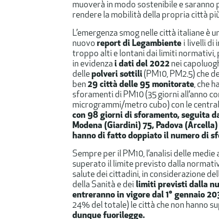
muoverà in modo sostenibile e saranno po
rendere la mobilità della propria città più
L’emergenza smog nelle città italiane è 
nuovo
report di Legambiente
i
livelli 
troppo alti e lontani dai limiti normativi, 
in evidenza
i dati del 2022
nei capoluoghi
delle
polveri sottili
(PM10, PM2.5) che d
ben
29 città delle 95 monitorate
, che h
sforamenti di PM10 (35 giorni all’anno co
microgrammi/metro cubo) con le central
con 98 giorni di sforamento, seguita d
Modena (Giardini) 75, Padova (Arcella)
hanno di fatto doppiato il numero di s
Sempre per il PM10, l’analisi delle medi
superato il limite previsto dalla normativ
salute dei cittadini, in considerazione 
della Sanità e dei
limiti previsti dalla 
entreranno in vigore dal 1° gennaio 2
24% del totale) le città che non hanno su
dunque fuorilegge.