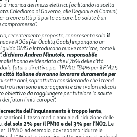
ti di ricarica dei mezzi elettrici, facilitando la scelta
vata. Chiediamo al Governo, alle Regioni e ai Comuni,
 creare città più pulite e sicure. La salute è un
re compromesso”.
’aria, recentemente proposta, rappresenta solo
il
e nuove AQGs (Air Quality Goals) impongono un
i guida OMS e introducono nuove metriche, come il
,
dichiara Andrea Minutolo, responsabile
nalisi hanno evidenziato che il 76% delle città
dalla futura direttiva per il PM10, l’84% per il PM2.5
e città italiane dovranno lavorare duramente per
mi sette anni, soprattutto considerando che i trend
istrati non sono incoraggianti e che i valori indicati
ero obiettivo da raggiungere per tutelare la salute
dei futuri limiti europei”.
decrescita dell’inquinamento è troppo lenta
,
 e sanzioni. Il tasso medio annuale di riduzione delle
ti,
del solo 2% per il PM10 e del 3% per l’NO2.
Le
 per il PM10, ad esempio, dovrebbero ridurre le