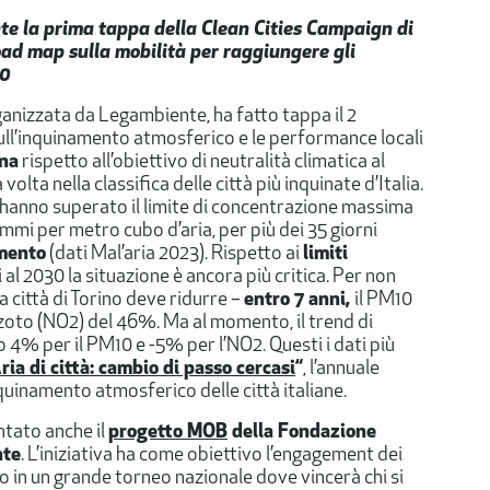
ante la prima tappa della Clean Cities Campaign di
road map sulla mobilità per raggiungere gli
30
ganizzata da Legambiente, ha fatto tappa​ il 2
sull’inquinamento atmosferico e le performance locali
ana
rispetto all’obiettivo di neutralità climatica al
olta nella classifica delle città più inquinate d’Italia.
he hanno superato il limite di concentrazione massima
ammi per metro cubo d’aria, per più dei 35 giorni
amento
(dati Mal’aria 2023). Rispetto ai
limiti
 al 2030 la situazione è ancora più critica. Per non
la città di Torino deve ridurre –
entro 7 anni,
il PM10
’azoto (NO2) del 46%. Ma al momento, il trend di
o 4% per il PM10 e -5% per l’NO2. Questi i dati più
ria di città: cambio di passo cercasi
“
, l’annuale
nquinamento atmosferico delle città italiane.
ntato anche il
progetto MOB
della Fondazione
nte
. L’iniziativa ha come obiettivo l’engagement dei
anno in un grande torneo nazionale dove vincerà chi si