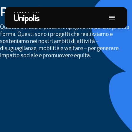
Progetti
Quando
un’idea
ci
piace
ci
impegniamo
perché
prenda
forma.
Questi
sono
i
progetti
che
realizziamo
e
sosteniamo
nei
nostri
ambiti
di
attività
–
disuguaglianze,
mobilità
e
welfare
–
per
generare
impatto
sociale
e
promuovere
equità.