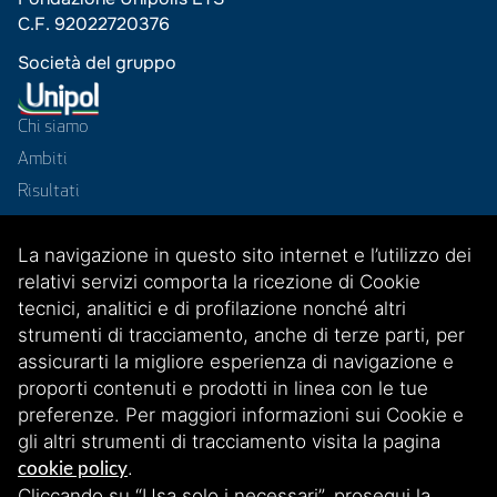
C.F. 92022720376
Società del gruppo
Chi siamo
Ambiti
Risultati
Progetti
La navigazione in questo sito internet e l’utilizzo dei
News
relativi servizi comporta la ricezione di Cookie
Contatti
tecnici, analitici e di profilazione nonché altri
Reti
strumenti di tracciamento, anche di terze parti, per
assicurarti la migliore esperienza di navigazione e
proporti contenuti e prodotti in linea con le tue
preferenze. Per maggiori informazioni sui Cookie e
gli altri strumenti di tracciamento visita la pagina
.
cookie policy
Cliccando su “Usa solo i necessari”, prosegui la