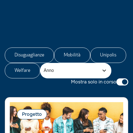
Disuguaglianze
Mobilità
Unipolis
Welfare
Anno
Mostra solo in corso
Progetto