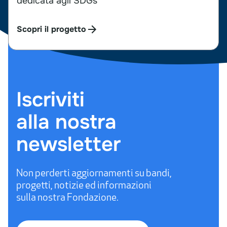
dedicata agli SDGs
Scopri il progetto
Iscriviti
alla
nostra
newsletter
Non
perderti
aggiornamenti
su
bandi,
progetti,
notizie
ed
informazioni
sulla
nostra
Fondazione.