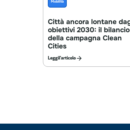
Mobilità
Città
ancora
lontane
dag
obiettivi
2030:
il
bilancio
della
campagna
Clean
Cities
Leggi
l'articolo