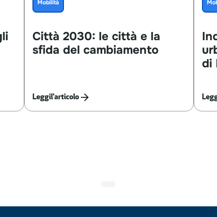
Mobilità
Mob
li
Città
2030:
le
città
e
la
In
sfida
del
cambiamento
ur
di
Leggi
l'articolo
Legg