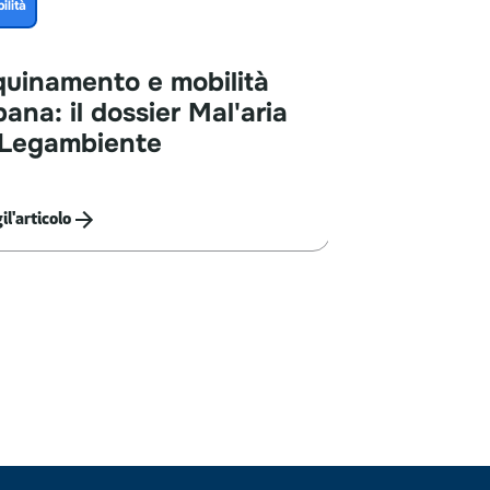
ilità
quinamento
e
mobilità
bana:
il
dossier
Mal'aria
Legambiente
i
l'articolo