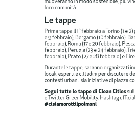
muoveranno in modo sostenibile, più vi
loro comunità.
Le tappe
Prima tappa il 1° febbraio a Torino (1 e 2
e 9 febbraio), Bergamo (10 febbraio), Bari 
febbraio), Roma (17 e 20 febbraio), Pesca
febbraio), Perugia (23 e 24 febbraio), Tri
febbraio), Prato (27 e 28 febbraio) e Fire
Durante le tappe, saranno organizzati in
locali, esperti e cittadini per discutere de
contesti urbani, sia iniziative di piazza c
Segui tutte le tappe di Clean Cities
sul
e
Twitter
GreenMobility. Hashtag ufficia
#cisiamorottiipolmoni