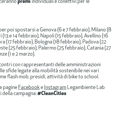
nceranno
premi
individuali e collettivi per le
) per poi spostarsi a Genova (6 e 7 febbraio), Milano (8
(13 e 14 febbraio), Napoli (15 febbraio), Avellino (16
ra (17 febbraio), Bologna (18 febbraio), Padova (22
este (25 febbraio), Palermo (25 febbraio), Catania (27
nze (1 e 2 marzo).
contri con rappresentanti delle amministrazioni
lle sfide legate alla mobilità sostenibile nei vari
ome flash mob, presidi, attività di bike to school.
le pagine
Facebook
e
Instagram
Legambiente Lab
li della campagna:
#CleanCities