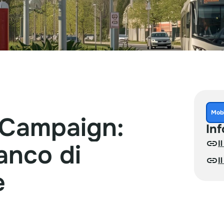
Mobi
Campaign:
Inf
I
ianco
di
I
e