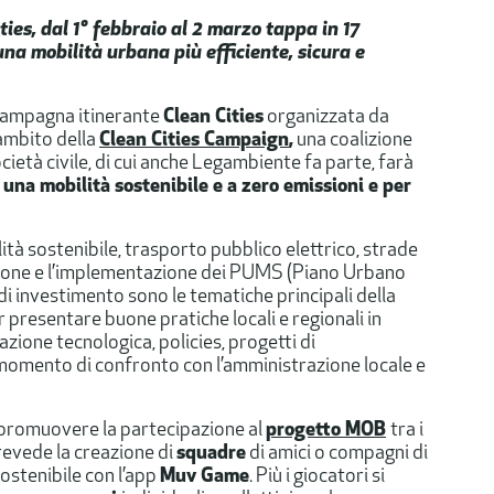
ties
, dal 1° febbraio al 2 marzo tappa in
17
 una
mobilità urbana più efficiente, sicura e
 campagna itinerante
Clean Cities
organizzata da
’ambito della
Clean Cities Campaign
,
una coalizione
ietà civile, di cui anche Legambiente fa parte, farà
una mobilità sostenibile e a zero emissioni e per
lità sostenibile, trasporto pubblico elettrico, strade
zione e l’implementazione dei PUMS (Piano Urbano
di investimento sono le tematiche principali della
 presentare buone pratiche locali e regionali in
azione tecnologica, policies, progetti di
momento di confronto con l’amministrazione locale e
r promuovere la partecipazione al
progetto MOB
tra i
prevede la creazione di
squadre
di amici o compagni di
sostenibile con l’app
Muv Game
. Più i giocatori si