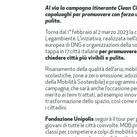
Al via la campagna itinerante
Clean Ci
capoluoghi
per promuovere con forza
pulita
.
Torna dal 1° febbraio al 2 marzo 2023 la
Legambiente. L’iniziativa, realizzata nell
europea di ONG e organizzazioni della soc
tappa in 17 città italiane
per promuovere 
chiedere città più vivibili e pulite.
Risanamento della qualità dell’aria, mobi
scolastiche, zone a zero emissione, ado
della Mobilità Sostenibile) e programmi 
campagna, che sarà anche l’occasione per
merito ai temi trattati, ad esempio innov
trasformazione dello spazio, così come 
i cittadini.
Fondazione Unipolis
seguirà il tour pe
giovani di tutte le città coinvolte. MOB 
classi per competere a colpi di mobilità 