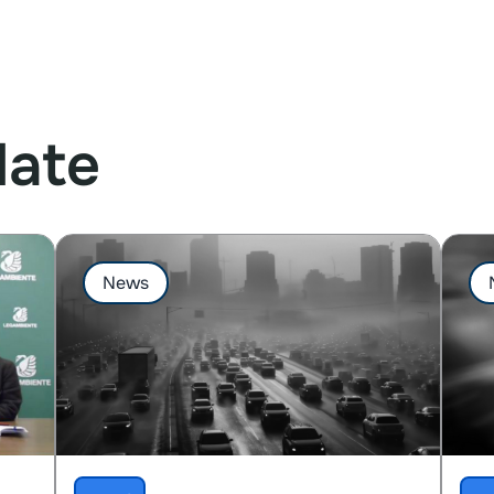
late
News