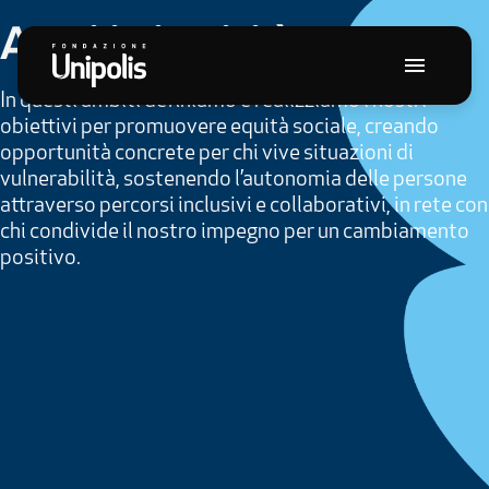
Ambiti
di
attività
In
questi
ambiti
definiamo
e
realizziamo
i
nostri
obiettivi
per
promuovere
equità
sociale,
creando
opportunità
concrete
per
chi
vive
situazioni
di
vulnerabilità,
sostenendo
l’autonomia
delle
persone
attraverso
percorsi
inclusivi
e
collaborativi,
in
rete
con
chi
condivide
il
nostro
impegno
per
un
cambiamento
positivo.