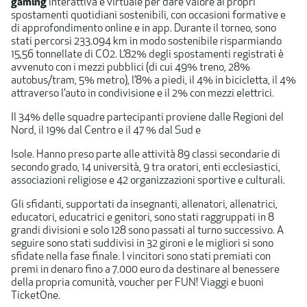
gaming
interattiva e virtuale per dare valore ai propri
spostamenti quotidiani sostenibili, con occasioni formative e
di approfondimento online e in app. Durante il torneo, sono
stati percorsi 233.094 km in modo sostenibile risparmiando
15,56 tonnellate di CO2. L’82% degli spostamenti registrati è
avvenuto con i mezzi pubblici (di cui 49% treno, 28%
autobus/tram, 5% metro), l’8% a piedi, il 4% in bicicletta, il 4%
attraverso l’auto in condivisione e il 2% con mezzi elettrici.
Il 34% delle squadre partecipanti proviene dalle Regioni del
Nord, il 19% dal Centro e il 47 % dal Sud e
Isole. Hanno preso parte alle attività 89 classi secondarie di
secondo grado, 14 università, 9 tra oratori, enti ecclesiastici,
associazioni religiose e 42 organizzazioni sportive e culturali.
Gli sfidanti, supportati da insegnanti, allenatori, allenatrici,
educatori, educatrici e genitori, sono stati raggruppati in 8
grandi divisioni e solo 128 sono passati al turno successivo. A
seguire sono stati suddivisi in 32 gironi e le migliori si sono
sfidate nella fase finale. I vincitori sono stati premiati con
premi in denaro fino a 7.000 euro da destinare al benessere
della propria comunità, voucher per FUN! Viaggi e buoni
TicketOne.