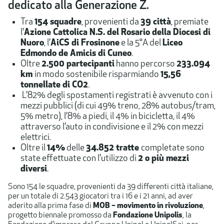
dedicato alla Generazione Z.
Tra
154 squadre
, provenienti da
39 città
, premiate
l’
Azione Cattolica N.S. del Rosario della Diocesi di
Nuoro
, l’
AiCS di Frosinone
e la 5°A del
Liceo
Edmondo de Amicis di Cuneo
.
Oltre
2.500 partecipanti
hanno percorso
233.094
km
in modo sostenibile risparmiando
15,56
tonnellate di CO2
.
L’82% degli spostamenti registrati è avvenuto con i
mezzi pubblici (di cui 49% treno, 28% autobus/tram,
5% metro), l’8% a piedi, il 4% in bicicletta, il 4%
attraverso l’auto in condivisione e il 2% con mezzi
elettrici.
Oltre il
14%
delle
34.852 tratte
completate sono
state effettuate con l’utilizzo di
2 o più mezzi
diversi
.
Sono 154 le squadre, provenienti da 39 differenti città italiane,
per un totale di 2.543 giocatori tra i 16 e i 21 anni, ad aver
aderito alla prima fase di
MOB – movimento in rivoluzione
,
progetto biennale promosso da
Fondazione Unipolis
, la