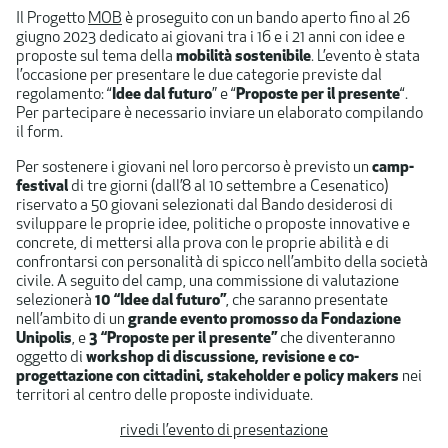
Il Progetto
MOB
è proseguito con un bando aperto fino al 26
giugno 2023 dedicato ai giovani tra i 16 e i 21 anni con idee e
proposte sul tema della
mobilità sostenibile
. L’evento è stata
l’occasione per presentare le due categorie previste dal
regolamento: “
Idee dal futuro
” e “
Proposte per il presente
“.
Per partecipare è necessario inviare un elaborato compilando
il form.
Per sostenere i giovani nel loro percorso è previsto un
camp-
festival
di tre giorni (dall’8 al 10 settembre a Cesenatico)
riservato a 50 giovani selezionati dal Bando desiderosi di
sviluppare le proprie idee, politiche o proposte innovative e
concrete, di mettersi alla prova con le proprie abilità e di
confrontarsi con personalità di spicco nell’ambito della società
civile. A seguito del camp, una commissione di valutazione
selezionerà
10 “Idee dal futuro”
, che saranno presentate
nell’ambito di un
grande evento promosso da Fondazione
Unipolis
, e
3 “Proposte per il presente”
che diventeranno
oggetto di
workshop di discussione, revisione e co-
progettazione con cittadini, stakeholder e policy makers
nei
territori al centro delle proposte individuate.
rivedi l’evento di presentazione