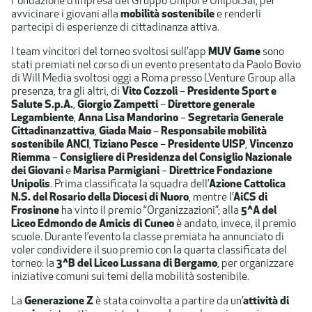
Fondazione d’impresa del Gruppo Unipol e UnipolSai, per
avvicinare i giovani alla
mobilità sostenibile
e renderli
partecipi di esperienze di cittadinanza attiva.
I team vincitori del torneo svoltosi sull’app
MUV Game
sono
stati premiati nel corso di un evento presentato da Paolo Bovio
di Will Media svoltosi oggi a Roma presso LVenture Group alla
presenza, tra gli altri, di
Vito Cozzoli
–
Presidente Sport e
Salute S.p.A.
,
Giorgio Zampetti
–
Direttore generale
Legambiente
,
Anna Lisa Mandorino
–
Segretaria Generale
Cittadinanzattiva
,
Giada Maio
–
Responsabile mobilità
sostenibile ANCI
,
Tiziano Pesce
–
Presidente UISP
,
Vincenzo
Riemma
–
Consigliere di Presidenza del Consiglio Nazionale
dei Giovani
e
Marisa Parmigiani
–
Direttrice Fondazione
Unipolis
. Prima classificata la squadra dell’
Azione Cattolica
N.S. del Rosario della Diocesi di Nuoro
, mentre l’
AiCS di
Frosinone
ha vinto il premio “Organizzazioni”; alla
5^A del
Liceo Edmondo de Amicis di Cuneo
è andato, invece, il premio
scuole. Durante l’evento la classe premiata ha annunciato di
voler condividere il suo premio con la quarta classificata del
torneo: la
3^B del Liceo Lussana di Bergamo
, per organizzare
iniziative comuni sui temi della mobilità sostenibile.
La
Generazione Z
è stata coinvolta a partire da un’
attività di