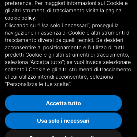
preferenze. Per maggiori informazioni sui Cookie e
gli altri strumenti di tracciamento visita la pagina
.
cookie policy
Cliccando su “Usa solo i necessari”, prosegui la
Iscriviti alla nostra newsletter
navigazione in assenza di Cookie e altri strumenti di
tracciamento diversi da quelli tecnici. Se desideri
acconsentire al posizionamento e l’utilizzo di tutti i
Scopri le nostre storie, iniziative e aggiornamenti esclusivi. Rimani
connesso iscrivendoti!
predetti Cookie e gli altri strumenti di tracciamento,
seleziona “Accetta tutto”; se vuoi invece selezionare
soltanto i Cookie e gli altri strumenti di tracciamento
ISCRIVITI ALLA NEWSLETTER
al cui utilizzo intendi acconsentire, seleziona
“Personalizza le tue scelte”.
Accetta tutto
Privacy
Informativa Cookie
Whistleblowing
Usa solo i necessari
Copyright @ Unipolis 2025