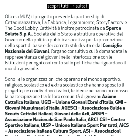
scopri tutti i risultati
Oltre a MUV, il progetto prevede la partnership di
Cittadinanzattiva, La Fabbrica, Legambiente, StoryFactory e
The Good Lobby. L’attività è inoltre patrocinata da
Sport e
Salute S.p.A.
, Società dello Stato e struttura operativa del
Governo nella politica pubblica sportiva per la promozione
dello sport di base e dei corretti stili di vita e dal
Consiglio
Nazionale dei Giovani
, l’organo consultivo cui è demandata la
rappresentanza dei giovani nella interlocuzione con le
Istituzioni per ogni confronto sulle politiche che riguardano il
mondo giovanile.
Sono 14 le organizzazioni che operano nel mondo sportivo,
religioso, scolastico ed extra scolastico che hanno sposato il
progetto, ne condividono i valori, le idee e ne hanno promosso
la partecipazione tra le loro comunità di giovani:
Azione
Cattolica Italiana
,
UGEI – Unione Giovani Ebrei d’Italia
,
GMI –
Giovani Musulmani d’Italia
,
AGESCI – Associazione Guide e
Scouts Cattolici Italiani
,
Giovani delle Acli
,
ANSPI –
Associazione Nazionale San Paolo Italia
,
ARCI
,
CSI – Centro
Sportivo Italiano
,
UISP – Unione Italiana Sport Per tutti
,
AiCS
– Associazione Italiana Cultura Sport
,
ASI – Associazioni