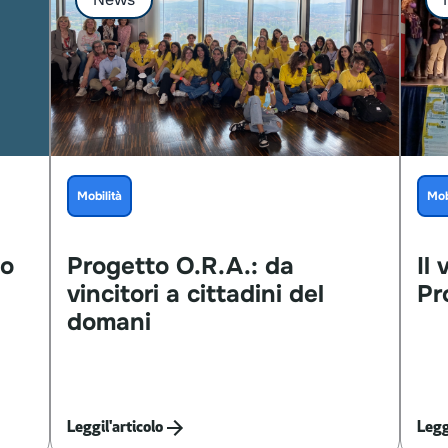
Mobilità
Mob
o
Progetto
O.R.A.:
da
Il
vincitori
a
cittadini
del
Pr
domani
Leggi
l'articolo
Legg