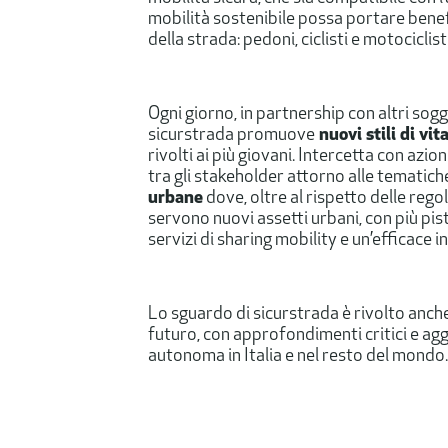
mobilità sostenibile possa portare benefic
della strada: pedoni, ciclisti e motociclisti
Ogni giorno, in partnership con altri sogg
sicurstrada promuove
nuovi stili di vit
rivolti ai più giovani. Intercetta con azioni
tra gli stakeholder attorno alle tematiche
urbane
dove, oltre al rispetto delle reg
servono nuovi assetti urbani, con più piste
servizi di sharing mobility e un’efficace
Lo sguardo di sicurstrada è rivolto anch
futuro, con approfondimenti critici e aggi
autonoma in Italia e nel resto del mondo.