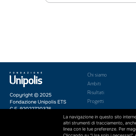
Chi siamo
Ambiti
Risultati
Copyright © 2025
Fondazione Unipolis ETS
Progetti
C.F. 92022720376
La navigazione in questo sito internet
Società del gruppo
altri strumenti di tracciamento, anche
linea con le tue preferenze. Per magg
Cliccando su “Usa solo i necessari”, 