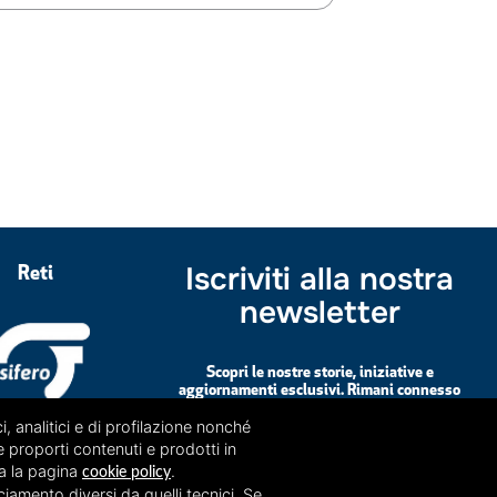
Iscriviti alla nostra
Reti
newsletter
Scopri le nostre storie, iniziative e
aggiornamenti esclusivi. Rimani connesso
iscrivendoti!
i, analitici e di profilazione nonché
e proporti contenuti e prodotti in
ta la pagina
.
cookie policy
ISCRIVITI ALLA
ciamento diversi da quelli tecnici. Se