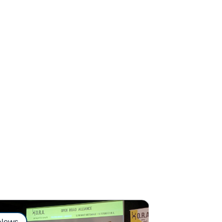
News
News