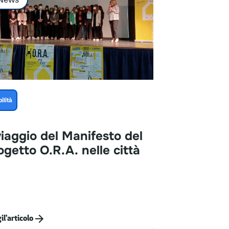
ilità
Mobilità
viaggio
del
Manifesto
del
In
monopat
ogetto
O.R.A.
nelle
città
per
un
futu
i
l'articolo
Leggi
l'articolo