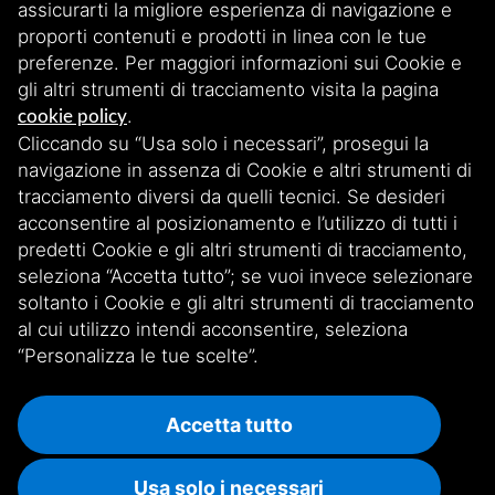
assicurarti la migliore esperienza di navigazione e
proporti contenuti e prodotti in linea con le tue
preferenze. Per maggiori informazioni sui Cookie e
gli altri strumenti di tracciamento visita la pagina
.
cookie policy
Cliccando su “Usa solo i necessari”, prosegui la
Iscriviti alla nostra newsletter
navigazione in assenza di Cookie e altri strumenti di
tracciamento diversi da quelli tecnici. Se desideri
acconsentire al posizionamento e l’utilizzo di tutti i
Scopri le nostre storie, iniziative e aggiornamenti esclusivi. Rimani
connesso iscrivendoti!
predetti Cookie e gli altri strumenti di tracciamento,
seleziona “Accetta tutto”; se vuoi invece selezionare
soltanto i Cookie e gli altri strumenti di tracciamento
ISCRIVITI ALLA NEWSLETTER
al cui utilizzo intendi acconsentire, seleziona
“Personalizza le tue scelte”.
Accetta tutto
Privacy
Informativa Cookie
Whistleblowing
Usa solo i necessari
Copyright @ Unipolis 2025