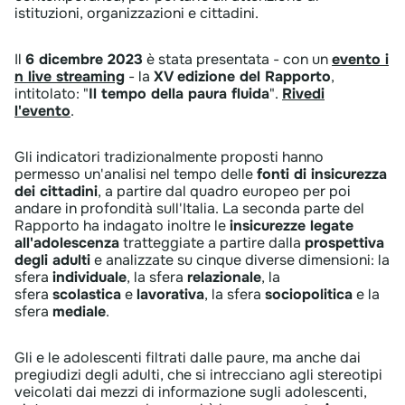
istituzioni, organizzazioni e cittadini.
Il
6 dicembre 2023
è stata​​ presentata - con un
evento i​
n live streaming
- la
X
​V edizione del Rapporto
,
intitolato: "
Il tempo della paura
​fluida
". ​
Rivedi
l'evento
.
​Gli indicatori tradizionalmente proposti hanno
permesso un'analisi nel tempo delle
fonti di insicurezza
dei cittadini
, a partire dal quadro europeo per poi
andare in profondità sull'Italia.​ La seconda parte del
Rapporto ha indagato inoltre le
insicurezze legate
all'adolescenza
tratteggiate a partire dalla
prospettiva
degli adulti
e analizzate su cinque diverse dimensioni: la​
sfera
individuale
, la sfera
relazionale
, la
sfera
scolastica
e
lavorativa
, la sfera
sociopolitica
e la
sfera
mediale
.
Gli e le adolescenti filtrati dalle paure, ma anche dai
pregiudizi degli adulti, che si intrecciano agli stereotipi
veicolati dai mezzi di informazione sugli adolescenti,