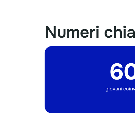
Numeri
chi
6
giovani coinv