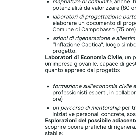
mappature di comunità
, anche it
potenzialità da valorizzare (80 o
laboratori di progettazione part
elaborare un documento di propos
Comune di Campobasso (75 ore)
azioni di rigenerazione e allesti
“Inflazione Caotica", luogo simbol
progetto.
Laboratori di Economia Civile
, un 
un'impresa giovanile, capace di gest
quanto appreso dal progetto:
formazione sull'economia civile e
professionisti esperti, in collab
ore)
un percorso di mentorship
per tr
iniziative personali concrete, sos
​Esplorazioni del possibile adiacent
scoprire buone pratiche di rigeneraz
stabile: