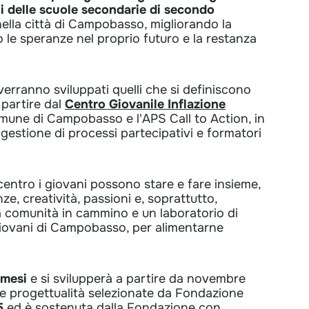
ni delle scuole secondarie di secondo
nella città di Campobasso, migliorando la
do le speranze nel proprio futuro e la restanza
, verranno sviluppati quelli che si definiscono
 partire dal
Centro Giovanile Inflazione
omune di Campobasso e l'APS Call to Action, in
gestione di processi partecipativi e formatori
centro i giovani possono stare e fare insieme,
, creatività, passioni e, soprattutto,
na comunità in cammino e un laboratorio di
giovani di Campobasso, per alimentarne
 mesi
e si svilupperà a partire da novembre
nque progettualità selezionate da Fondazione
5
ed è sostenuta dalla Fondazione con