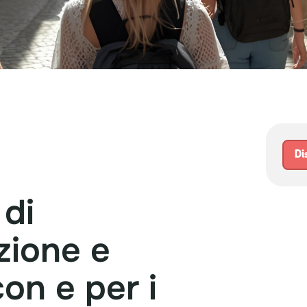
Di
di
zione
e
con
e
per
i