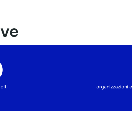
ave
0
olti
organizzazioni e 