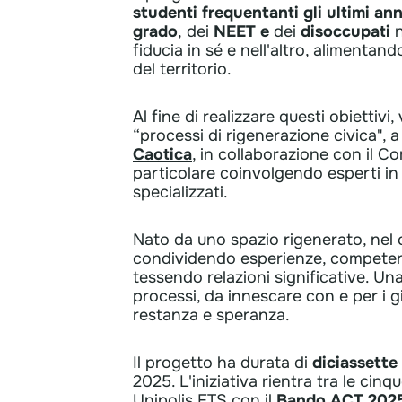
studenti frequentanti gli ultimi an
grado
,
dei
NEET e
dei
disoccupati
fiducia in sé e nell'altro, alimentan
del territorio.
Al fine di realizzare questi obiettivi
“processi di rigenerazione civica", a
Caotica
, in collaborazione con il C
particolare coinvolgendo esperti in 
specializzati.
Nato da uno spazio rigenerato, nel 
condividendo esperienze, competenze
tessendo relazioni significative. U
processi, da innescare con e per i 
restanza e speranza.
Il progetto ha durata di
diciassette
2025. L'iniziativa rientra tra le ci
Unipolis ETS con il
Bando ACT 202