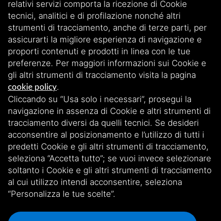
relativi servizi comporta la ricezione di Cookie
Contatti
tecnici, analitici e di profilazione nonché altri
Reti
strumenti di tracciamento, anche di terze parti, per
assicurarti la migliore esperienza di navigazione e
proporti contenuti e prodotti in linea con le tue
preferenze. Per maggiori informazioni sui Cookie e
gli altri strumenti di tracciamento visita la pagina
.
cookie policy
Cliccando su “Usa solo i necessari”, prosegui la
Iscriviti alla nostra newsletter
navigazione in assenza di Cookie e altri strumenti di
tracciamento diversi da quelli tecnici. Se desideri
acconsentire al posizionamento e l’utilizzo di tutti i
Scopri le nostre storie, iniziative e aggiornamenti esclusivi. Rimani
connesso iscrivendoti!
predetti Cookie e gli altri strumenti di tracciamento,
seleziona “Accetta tutto”; se vuoi invece selezionare
soltanto i Cookie e gli altri strumenti di tracciamento
ISCRIVITI ALLA NEWSLETTER
al cui utilizzo intendi acconsentire, seleziona
“Personalizza le tue scelte”.