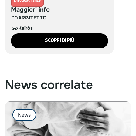
Disuguaglianze
Maggiori info
ARPJTETTO
Kairòs
SCOPRI DI PIÙ
News correlate
News