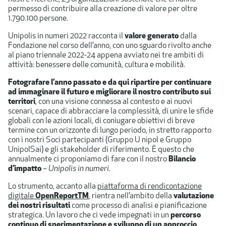
permesso di contribuire alla creazione di valore per oltre
1.790.100 persone.
Unipolis in numeri 2022 racconta il
valore generato
dalla
Fondazione nel corso dell’anno, con uno sguardo rivolto anche
al piano triennale 2022-24 appena avviato nei tre ambiti di
attività: benessere delle comunità, cultura e mobilità.
Fotografare l’anno passato e da qui ripartire per continuare
ad immaginare il futuro e migliorare il nostro contributo sui
territori
, con una visione connessa al contesto e ai nuovi
scenari, capace di abbracciare la complessità, di unire le sfide
globali con le azioni locali, di coniugare obiettivi di breve
termine con un orizzonte di lungo periodo, in stretto rapporto
con i nostri Soci partecipanti (Gruppo U nipol e Gruppo
UnipolSai) e gli stakeholder di riferimento. È questo che
annualmente ci proponiamo di fare con il nostro
Bilancio
d’impatto
–
Unipolis in numeri
.
Lo strumento, accanto alla
piattaforma di rendicontazione
digitale
OpenReportTM
, rientra nell’ambito della​
valutazione
dei nostri risultati
come processo di analisi e pianificazione
strategica. Un lavoro che ci vede impegnati in un
percorso
continuo di sperimentazione e sviluppo di un
approccio