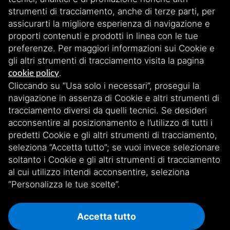
Reti
strumenti di tracciamento, anche di terze parti, per
assicurarti la migliore esperienza di navigazione e
proporti contenuti e prodotti in linea con le tue
preferenze. Per maggiori informazioni sui Cookie e
gli altri strumenti di tracciamento visita la pagina
.
cookie policy
Cliccando su “Usa solo i necessari”, prosegui la
Iscriviti alla nostra newsletter
navigazione in assenza di Cookie e altri strumenti di
tracciamento diversi da quelli tecnici. Se desideri
acconsentire al posizionamento e l’utilizzo di tutti i
Scopri le nostre storie, iniziative e aggiornamenti esclusivi. Rimani
connesso iscrivendoti!
predetti Cookie e gli altri strumenti di tracciamento,
seleziona “Accetta tutto”; se vuoi invece selezionare
soltanto i Cookie e gli altri strumenti di tracciamento
ISCRIVITI ALLA NEWSLETTER
al cui utilizzo intendi acconsentire, seleziona
“Personalizza le tue scelte”.
Accetta tutto
Privacy
Informativa Cookie
Whistleblowing