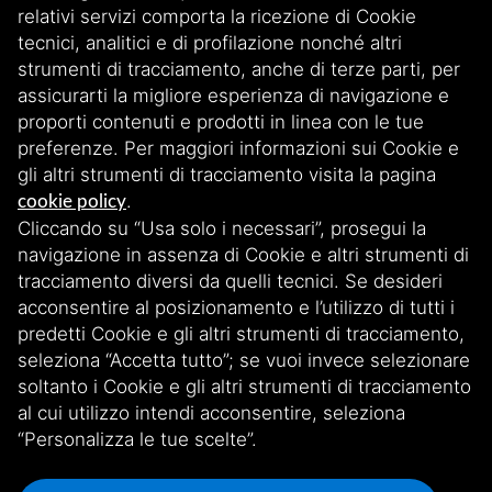
relativi servizi comporta la ricezione di Cookie
Contatti
tecnici, analitici e di profilazione nonché altri
Reti
strumenti di tracciamento, anche di terze parti, per
assicurarti la migliore esperienza di navigazione e
proporti contenuti e prodotti in linea con le tue
preferenze. Per maggiori informazioni sui Cookie e
gli altri strumenti di tracciamento visita la pagina
.
cookie policy
Cliccando su “Usa solo i necessari”, prosegui la
Iscriviti alla nostra newsletter
navigazione in assenza di Cookie e altri strumenti di
tracciamento diversi da quelli tecnici. Se desideri
acconsentire al posizionamento e l’utilizzo di tutti i
Scopri le nostre storie, iniziative e aggiornamenti esclusivi. Rimani
connesso iscrivendoti!
predetti Cookie e gli altri strumenti di tracciamento,
seleziona “Accetta tutto”; se vuoi invece selezionare
soltanto i Cookie e gli altri strumenti di tracciamento
ISCRIVITI ALLA NEWSLETTER
al cui utilizzo intendi acconsentire, seleziona
“Personalizza le tue scelte”.