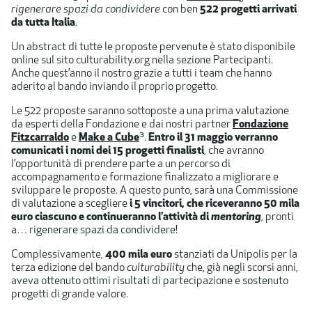
rigenerare spazi da condividere
con ben
522 progetti arrivati
da tutta Italia
.
Un abstract di tutte le proposte pervenute è stato disponibile
online sul sito culturability.org nella sezione Partecipanti.
Anche quest’anno il nostro grazie a tutti i team che hanno
aderito al bando inviando il proprio progetto.
Le 522 proposte saranno sottoposte a una prima valutazione
da esperti della Fondazione e dai nostri partner
Fondazione
Fitzcarraldo
e
Make a Cube
³.
Entro il 31 maggio verranno
comunicati i nomi dei 15 progetti finalisti
, che avranno
l’opportunità di prendere parte a un percorso di
accompagnamento e formazione finalizzato a migliorare e
sviluppare le proposte. A questo punto, sarà una Commissione
di valutazione a scegliere
i 5 vincitori, che riceveranno 50 mila
euro ciascuno e continueranno l’attività di
mentoring
, pronti
a… rigenerare spazi da condividere!
Complessivamente,
400 mila euro
stanziati da Unipolis per la
terza edizione del bando
culturability
che, già negli scorsi anni,
aveva ottenuto ottimi risultati di partecipazione e sostenuto
progetti di grande valore.